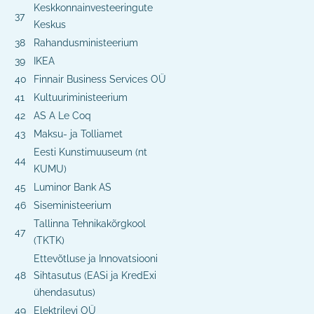
Keskkonnainvesteeringute
37
Keskus
38
Rahandusministeerium
39
IKEA
40
Finnair Business Services OÜ
41
Kultuuriministeerium
42
AS A Le Coq
43
Maksu- ja Tolliamet
Eesti Kunstimuuseum (nt
44
KUMU)
45
Luminor Bank AS
46
Siseministeerium
Tallinna Tehnikakõrgkool
47
(TKTK)
Ettevõtluse ja Innovatsiooni
48
Sihtasutus (EASi ja KredExi
ühendasutus)
49
Elektrilevi OÜ