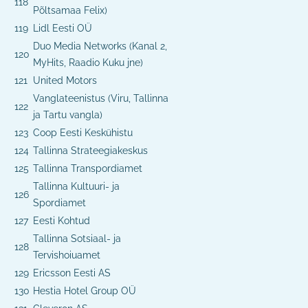
118
Põltsamaa Felix)
119
Lidl Eesti OÜ
Duo Media Networks (Kanal 2,
120
MyHits, Raadio Kuku jne)
121
United Motors
Vanglateenistus (Viru, Tallinna
122
ja Tartu vangla)
123
Coop Eesti Keskühistu
124
Tallinna Strateegiakeskus
125
Tallinna Transpordiamet
Tallinna Kultuuri- ja
126
Spordiamet
127
Eesti Kohtud
Tallinna Sotsiaal- ja
128
Tervishoiuamet
129
Ericsson Eesti AS
130
Hestia Hotel Group OÜ