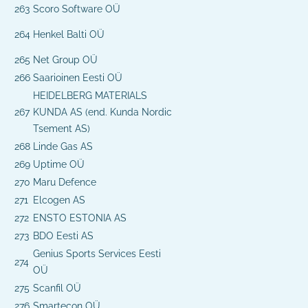
263
Scoro Software OÜ
264
Henkel Balti OÜ
265
Net Group OÜ
266
Saarioinen Eesti OÜ
HEIDELBERG MATERIALS
267
KUNDA AS (end. Kunda Nordic
Tsement AS)
268
Linde Gas AS
269
Uptime OÜ
270
Maru Defence
271
Elcogen AS
272
ENSTO ESTONIA AS
273
BDO Eesti AS
Genius Sports Services Eesti
274
OÜ
275
Scanfil OÜ
276
Smartecon OÜ