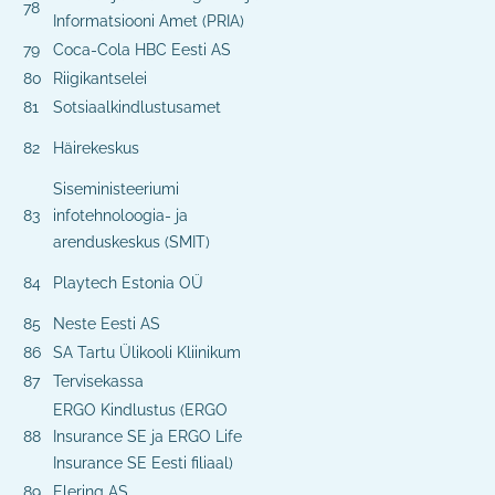
78
Informatsiooni Amet (PRIA)
79
Coca-Cola HBC Eesti AS
80
Riigikantselei
81
Sotsiaalkindlustusamet
82
Häirekeskus
Siseministeeriumi
83
infotehnoloogia- ja
arenduskeskus (SMIT)
84
Playtech Estonia OÜ
85
Neste Eesti AS
86
SA Tartu Ülikooli Kliinikum
87
Tervisekassa
ERGO Kindlustus (ERGO
88
Insurance SE ja ERGO Life
Insurance SE Eesti filiaal)
89
Elering AS