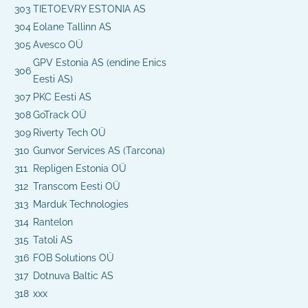
303
TIETOEVRY ESTONIA AS
304
Eolane Tallinn AS
305
Avesco OÜ
GPV Estonia AS (endine Enics
306
Eesti AS)
307
PKC Eesti AS
308
GoTrack OÜ
309
Riverty Tech OÜ
310
Gunvor Services AS (Tarcona)
311
Repligen Estonia OÜ
312
Transcom Eesti OÜ
313
Marduk Technologies
314
Rantelon
315
Tatoli AS
316
FOB Solutions OÜ
317
Dotnuva Baltic AS
318
xxx