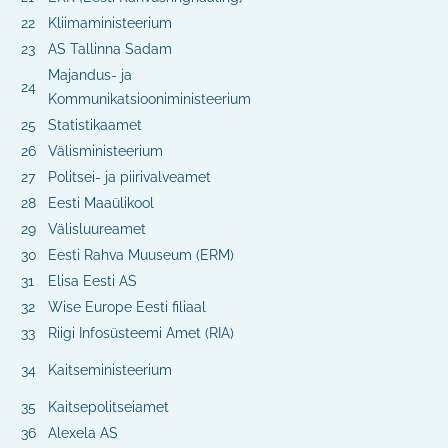
22
Kliimaministeerium
23
AS Tallinna Sadam
Majandus- ja
24
Kommunikatsiooniministeerium
25
Statistikaamet
26
Välisministeerium
27
Politsei- ja piirivalveamet
28
Eesti Maaülikool
29
Välisluureamet
30
Eesti Rahva Muuseum (ERM)
31
Elisa Eesti AS
32
Wise Europe Eesti filiaal
33
Riigi Infosüsteemi Amet (RIA)
34
Kaitseministeerium
35
Kaitsepolitseiamet
36
Alexela AS