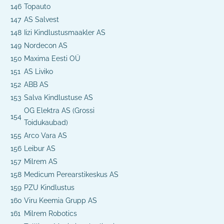
146
Topauto
147
AS Salvest
148
Iizi Kindlustusmaakler AS
149
Nordecon AS
150
Maxima Eesti OÜ
151
AS Liviko
152
ABB AS
153
Salva Kindlustuse AS
OG Elektra AS (Grossi
154
Toidukaubad)
155
Arco Vara AS
156
Leibur AS
157
Milrem AS
158
Medicum Perearstikeskus AS
159
PZU Kindlustus
160
Viru Keemia Grupp AS
161
Milrem Robotics