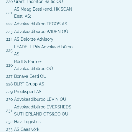
220
Grant Thornton Baltic OÜ
AS Maag Eesti (end. HK SCAN
221
Eesti AS)
222
Advokaadibüroo TEGOS AS
223
Advokaadibüroo WIDEN OÜ
224
AS Deloitte Advisory
LEADELL Pilv Advokaadibüroo
225
AS
Rödl & Partner
226
Advokaadibüroo OÜ
227
Bonava Eesti OÜ
228
BLRT Grupp AS
229
Proekspert AS
230
Advokaadibüroo LEVIN OÜ
Advokaadibüroo EVERSHEDS
231
SUTHERLAND OTS&CO OÜ
232
Havi Logistics
233
AS Gaasivõrk