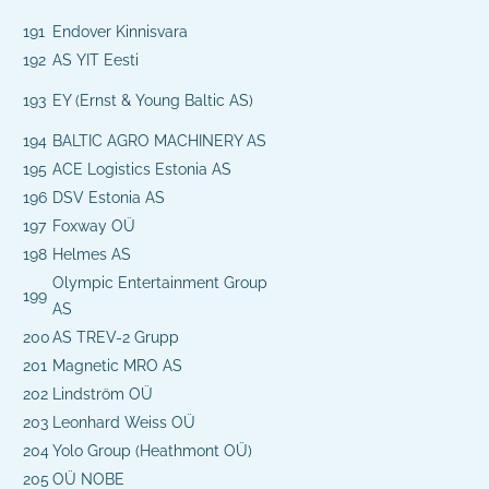
191
Endover Kinnisvara
192
AS YIT Eesti
193
EY (Ernst & Young Baltic AS)
194
BALTIC AGRO MACHINERY AS
195
ACE Logistics Estonia AS
196
DSV Estonia AS
197
Foxway OÜ
198
Helmes AS
Olympic Entertainment Group
199
AS
200
AS TREV-2 Grupp
201
Magnetic MRO AS
202
Lindström OÜ
203
Leonhard Weiss OÜ
204
Yolo Group (Heathmont OÜ)
205
OÜ NOBE