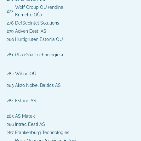
Wolf Group OÜ (endine
277
Krimelte OÜ)
278
DefSecIntel Solutions
279
Adven Eesti AS
280
Hurtigruten Estonia OÜ
281
Glia (Glia Technologies)
282
Wihuri OÜ
283
Akzo Nobel Baltics AS
284
Estanc AS
285
AS Matek
286
Intrac Eesti AS
287
Frankenburg Technologies
Boku Network Services Estonia