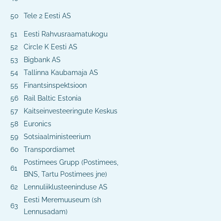
50
Tele 2 Eesti AS
51
Eesti Rahvusraamatukogu
52
Circle K Eesti AS
53
Bigbank AS
54
Tallinna Kaubamaja AS
55
Finantsinspektsioon
56
Rail Baltic Estonia
57
Kaitseinvesteeringute Keskus
58
Euronics
59
Sotsiaalministeerium
60
Transpordiamet
Postimees Grupp (Postimees,
61
BNS, Tartu Postimees jne)
62
Lennuliiklusteeninduse AS
Eesti Meremuuseum (sh
63
Lennusadam)