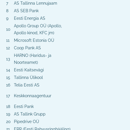
7
AS Tallinna Lennujaam
8
AS SEB Pank
9
Eesti Energia AS
Apollo Group OÜ (Apollo,
10
Apollo kinod, KFC jm)
11
Microsoft Estonia OÜ
12
Coop Pank AS
HARNO (Haridus- ja
13
Noorteamet)
14
Eesti Kaitsevägi
15
Tallinna Ülikool
16
Telia Eesti AS
17
Keskkonnaagentuur
18
Eesti Pank
19
AS Tallink Grupp
20
Pipedrive OÜ
21
ERR (Eesti Rahvusringhääling)