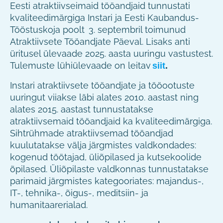
Eesti atraktiivseimaid tööandjaid tunnustati
kvaliteedimärgiga Instari ja Eesti Kaubandus-
Tööstuskoja poolt 3. septembril toimunud
Atraktiivsete Tööandjate Päeval. Lisaks anti
üritusel ülevaade 2025. aasta uuringu vastustest.
Tulemuste lühiülevaade on leitav
siit
.
Instari atraktiivsete tööandjate ja tööootuste
uuringut viiakse läbi alates 2010. aastast ning
alates 2015. aastast tunnustatakse
atraktiivsemaid tööandjaid ka kvaliteedimärgiga.
Sihtrühmade atraktiivsemad tööandjad
kuulutatakse välja järgmistes valdkondades:
kogenud töötajad, üliõpilased ja kutsekoolide
õpilased. Üliõpilaste valdkonnas tunnustatakse
parimaid järgmistes kategooriates: majandus-,
IT-, tehnika-, õigus-, meditsiin- ja
humanitaarerialad.