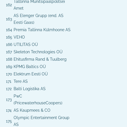
Talllinna Munitsipaalpolitsei
162
Amet
AS Elenger Grupp (end. AS
163
Eesti Gaas)
164
Premia Tallinna Külmhoone AS
165
VEHO
166
UTILITAS OÜ
167
Skeleton Technologies OÜ
168
Ehitusfirma Rand & Tuulberg
169
KPMG Baltics OÜ
170
Elektrum Eesti OÜ
171
Tere AS
172
Balti Logistika AS
PwC
173
(PricewaterhouseCoopers)
174
AS Kaupmees & CO
Olympic Entertainment Group
175
AS