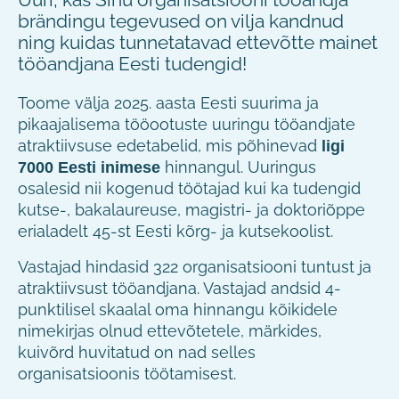
brändingu tegevused on vilja kandnud
ning kuidas tunnetatavad ettevõtte mainet
tööandjana Eesti tudengid!
Toome välja 2025. aasta Eesti suurima ja
pikaajalisema tööootuste uuringu tööandjate
atraktiivsuse edetabelid,
mis põhinevad
ligi
hinnangul
.
Uuringus
7000 Eesti inimese
osalesid nii kogenud töötajad kui ka tudengid
kutse-, bakalaureuse, magistri- ja doktoriõppe
erialadelt 45-st Eesti kõrg- ja kutsekoolist.
Vastajad hindasid 322 organisatsiooni tuntust ja
atraktiivsust tööandjana.
Vastajad andsid 4-
punktilisel skaalal oma hinnangu kõikidele
nimekirjas olnud ettevõtetele, märkides,
kuivõrd huvitatud on nad selles
organisatsioonis töötamisest.