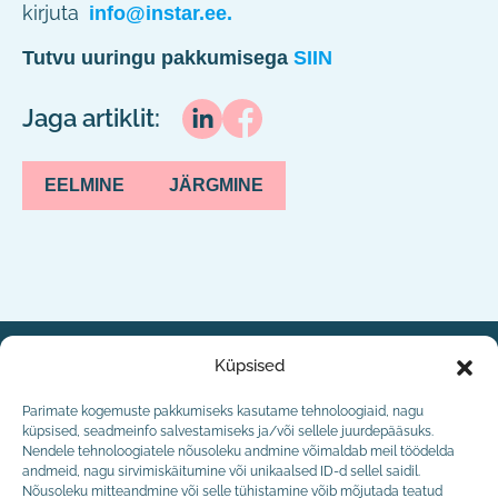
kirjuta
info@instar.ee.
Tutvu uuringu pakkumisega
SIIN
Jaga artiklit:
EELMINE
JÄRGMINE
Küpsised
Parimate kogemuste pakkumiseks kasutame tehnoloogiaid, nagu
küpsised, seadmeinfo salvestamiseks ja/või sellele juurdepääsuks.
Nendele tehnoloogiatele nõusoleku andmine võimaldab meil töödelda
Registrikood: 11456884
andmeid, nagu sirvimiskäitumine või unikaalsed ID-d sellel saidil.
KMKR nr. EE101222460
Nõusoleku mitteandmine või selle tühistamine võib mõjutada teatud