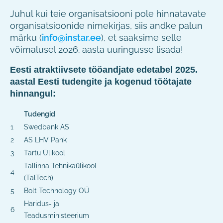
Juhul kui teie organisatsiooni pole hinnatavate
organisatsioonide nimekirjas, siis andke palun
märku (
info@instar.ee
), et saaksime selle
võimalusel 2026. aasta uuringusse lisada!
Eesti atraktiivsete tööandjate edetabel 2025.
aastal Eesti tudengite ja kogenud töötajate
hinnangul:
Tudengid
1
Swedbank AS
2
AS LHV Pank
3
Tartu Ülikool
Tallinna Tehnikaülikool
4
(TalTech)
5
Bolt Technology OÜ
Haridus- ja
6
Teadusministeerium