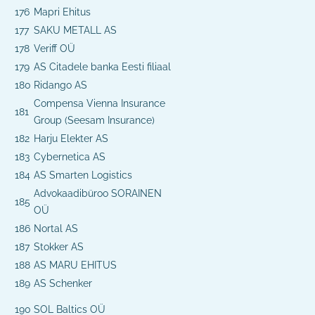
176
Mapri Ehitus
177
SAKU METALL AS
178
Veriff OÜ
179
AS Citadele banka Eesti filiaal
180
Ridango AS
Compensa Vienna Insurance
181
Group (Seesam Insurance)
182
Harju Elekter AS
183
Cybernetica AS
184
AS Smarten Logistics
Advokaadibüroo SORAINEN
185
OÜ
186
Nortal AS
187
Stokker AS
188
AS MARU EHITUS
189
AS Schenker
190
SOL Baltics OÜ