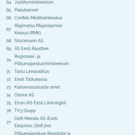
64
Justiitsministeerium
65
Päästeamet
66
Confido Meditsiinikeskus
Riigimetsa Majandamise
67
Keskus (RMK)
68
Stockmann AS
69
AS Eesti Raudtee
Regionaal- ja
70
Põllumajandusministeerium
71
Tartu Linnavalitus
72
Eesti Töötukassa
73
Kaitseressursside amet
74
Olerex AS
75
Elron (AS Eesti Liinirongid)
76
TV3 Grupp
Delfi Meedia AS (Eesti
77
Ekspress, Delfi jne)
Põllumajanduse Registrite ja