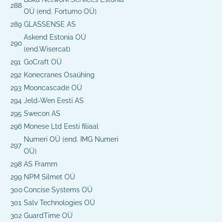
288
OÜ (end. Fortumo OÜ)
289
GLASSENSE AS
Askend Estonia OÜ
290
(end.Wisercat)
291
GoCraft OÜ
292
Konecranes Osaühing
293
Mooncascade OÜ
294
Jeld-Wen Eesti AS
295
Swecon AS
296
Monese Ltd Eesti filiaal
Numeri OÜ (end. IMG Numeri
297
OÜ)
298
AS Framm
299
NPM Silmet OÜ
300
Concise Systems OÜ
301
Salv Technologies OÜ
302
GuardTime OÜ