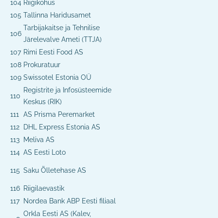
104
Riigikohus
105
Tallinna Haridusamet
Tarbijakaitse ja Tehnilise
106
Järelevalve Ameti (TTJA)
107
Rimi Eesti Food AS
108
Prokuratuur
109
Swissotel Estonia OÜ
Registrite ja Infosüsteemide
110
Keskus (RIK)
111
AS Prisma Peremarket
112
DHL Express Estonia AS
113
Meliva AS
114
AS Eesti Loto
115
Saku Õlletehase AS
116
Riigilaevastik
117
Nordea Bank ABP Eesti filiaal
Orkla Eesti AS (Kalev,