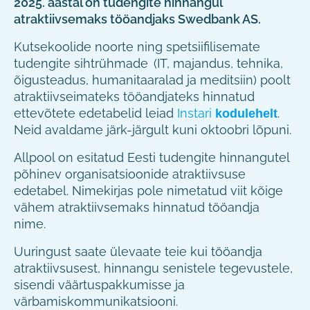
2025. aastal on tudengite hinnangul
atraktiivsemaks tööandjaks Swedbank AS.
Kutsekoolide noorte ning spetsiifilisemate
tudengite sihtrühmade (IT, majandus, tehnika,
õigusteadus, humanitaaralad ja meditsiin) poolt
atraktiivseimateks tööandjateks hinnatud
ettevõtete edetabelid leiad
Instari
.
kodulehelt
Neid avaldame järk-järgult kuni oktoobri lõpuni.
Allpool on esitatud Eesti tudengite hinnangutel
põhinev organisatsioonide atraktiivsuse
edetabel. Nimekirjas pole nimetatud viit kõige
vähem atraktiivsemaks hinnatud tööandja
nime.
Uuringust saate ülevaate teie kui tööandja
atraktiivsusest, hinnangu senistele tegevustele,
sisendi väärtuspakkumisse ja
värbamiskommunikatsiooni.