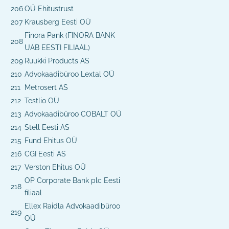
206
OÜ Ehitustrust
207
Krausberg Eesti OÜ
Finora Pank (FINORA BANK
208
UAB EESTI FILIAAL)
209
Ruukki Products AS
210
Advokaadibüroo Lextal OÜ
211
Metrosert AS
212
Testlio OÜ
213
Advokaadibüroo COBALT OÜ
214
Stell Eesti AS
215
Fund Ehitus OÜ
216
CGI Eesti AS
217
Verston Ehitus OÜ
OP Corporate Bank plc Eesti
218
filiaal
Ellex Raidla Advokaadibüroo
219
OÜ