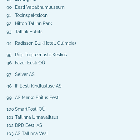
90
Eesti Vabaõhumuuseum
91
Tööinspektsioon
92
Hilton Tallinn Park
93
Tallink Hotels
94
Radisson Blu (Hotell Olümpia)
95
Riigi Tugiteenuste Keskus
96
Fazer Eesti OÜ
97
Selver AS
98
IF Eesti Kindlustuse AS
99
AS Merko Ehitus Eesti
100
SmartPosti OÜ
101
Tallinna Linnavalitsus
102
DPD Eesti AS
103
AS Tallinna Vesi