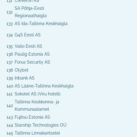
131
Cleveron AS
SA Põhja-Eesti
132
Regionaalhaigla
133
AS Ida-Tallinna Keskhaigla
134
G4S Eesti AS
135
Valio Eesti AS
136
Paulig Estonia AS
137
Forus Security AS
138
Olybet
139
Inbank AS
140
AS Lääne-Tallinna Keskhaigla
141
Sokotel AS (Viru hotell)
Tallinna Keskkonna- ja
142
Kommunaalamet
143
Fujitsu Estonia AS
144
Starship Technologies OÜ
145
Tallinna Linnakantselei