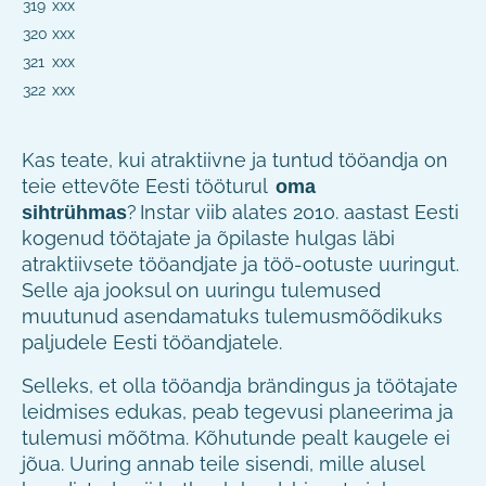
319
xxx
320
xxx
321
xxx
322
xxx
Kas teate, kui atraktiivne ja tuntud tööandja on
teie ettevõte Eesti tööturul
oma
? Instar viib alates 2010. aastast Eesti
sihtrühmas
kogenud töötajate ja õpilaste hulgas läbi
atraktiivsete tööandjate ja töö-ootuste uuringut.
Selle aja jooksul on uuringu tulemused
muutunud asendamatuks tulemusmõõdikuks
paljudele Eesti tööandjatele.
Selleks, et olla tööandja brändingus ja töötajate
leidmises edukas, peab tegevusi planeerima ja
tulemusi mõõtma. Kõhutunde pealt kaugele ei
jõua. Uuring annab teile sisendi, mille alusel