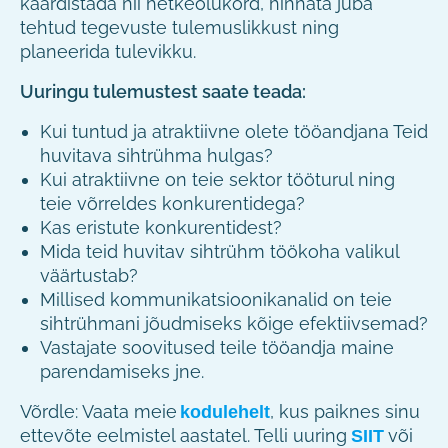
kaardistada nii hetkeolukord, hinnata juba
tehtud tegevuste tulemuslikkust ning
planeerida tulevikku.
Uuringu tulemustest saate teada:
Kui tuntud ja atraktiivne olete tööandjana Teid
huvitava sihtrühma hulgas?
Kui atraktiivne on teie sektor tööturul ning
teie võrreldes konkurentidega?
Kas eristute konkurentidest?
Mida teid huvitav sihtrühm töökoha valikul
väärtustab?
Millised kommunikatsioonikanalid on teie
sihtrühmani jõudmiseks kõige efektiivsemad?
Vastajate soovitused teile tööandja maine
parendamiseks jne.
Võrdle: Vaata meie
, kus paiknes sinu
kodulehelt
ettevõte eelmistel aastatel. Telli uuring
või
SIIT