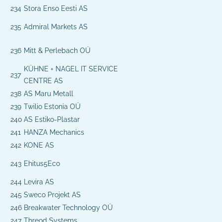
234
Stora Enso Eesti AS
235
Admiral Markets AS
236
Mitt & Perlebach OÜ
KÜHNE + NAGEL IT SERVICE
237
CENTRE AS
238
AS Maru Metall
239
Twilio Estonia OÜ
240
AS Estiko-Plastar
241
HANZA Mechanics
242
KONE AS
243
Ehitus5Eco
244
Levira AS
245
Sweco Projekt AS
246
Breakwater Technology OÜ
247
Threod Systems