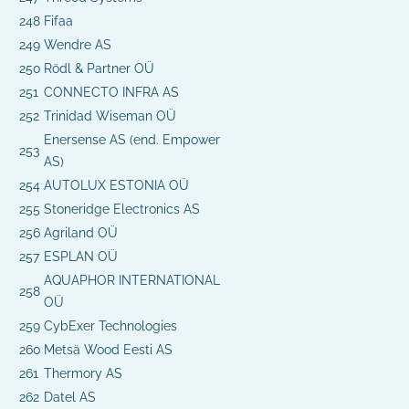
248
Fifaa
249
Wendre AS
250
Rödl & Partner OÜ
251
CONNECTO INFRA AS
252
Trinidad Wiseman OÜ
Enersense AS (end. Empower
253
AS)
254
AUTOLUX ESTONIA OÜ
255
Stoneridge Electronics AS
256
Agriland OÜ
257
ESPLAN OÜ
AQUAPHOR INTERNATIONAL
258
OÜ
259
CybExer Technologies
260
Metsä Wood Eesti AS
261
Thermory AS
262
Datel AS