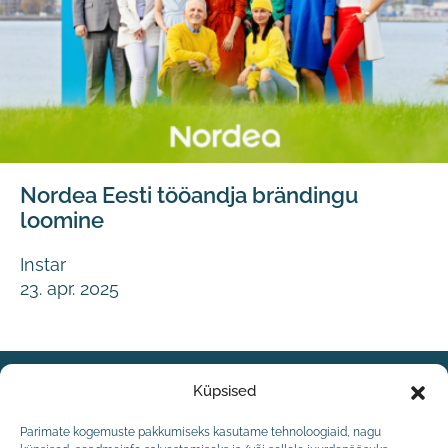
Nordea Eesti tööandja brändingu
loomine
Instar
23. apr. 2025
Küpsised
Parimate kogemuste pakkumiseks kasutame tehnoloogiaid, nagu